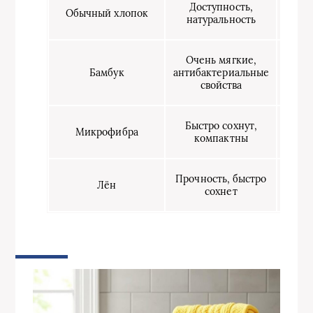
Доступность,
Може
Обычный хлопок
натуральность
ворс
Зав
Очень мягкие,
обр
Бамбук
антибактериальные
иног
свойства
Синт
Быстро сохнут,
Микрофибра
ощущ
компактны
дл
Прочность, быстро
Жё
Лён
сохнет
по