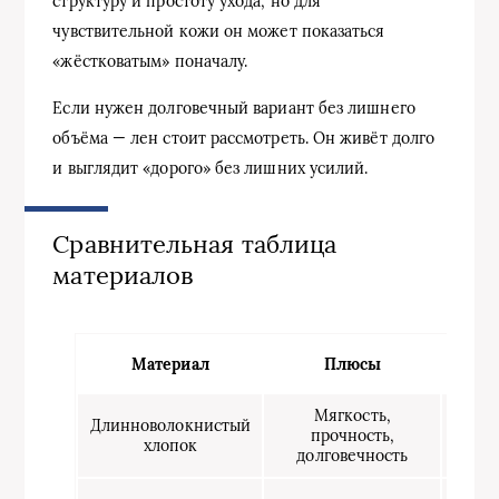
структуру и простоту ухода, но для
чувствительной кожи он может показаться
«жёстковатым» поначалу.
Если нужен долговечный вариант без лишнего
объёма — лен стоит рассмотреть. Он живёт долго
и выглядит «дорого» без лишних усилий.
Сравнительная таблица
материалов
Материал
Плюсы
М
Мягкость,
Д
Длинноволокнистый
прочность,
об
хлопок
долговечность
х