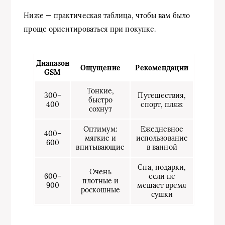
Ниже — практическая таблица, чтобы вам было
проще ориентироваться при покупке.
Диапазон
Ощущение
Рекомендации
GSM
Тонкие,
300–
Путешествия,
быстро
400
спорт, пляж
сохнут
Оптимум:
Ежедневное
400–
мягкие и
использование
600
впитывающие
в ванной
Спа, подарки,
Очень
600–
если не
плотные и
900
мешает время
роскошные
сушки