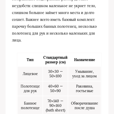
неудобств: слишком маленькое не укроет тело,
слишком большое займет много места и долго
сохнет. Важнее всего иметь базовый комплект:
парочку больших банных полотенец, несколько
полотенец для рук и несколько маленьких для
лица.
Стандартный
Тип
Назначение
размер (см)
30×30 —
Умывание,
Лицевое
50×100
уход за лицом
Полотенце
40×60 —
Раковина,
для рук
50×90
гостьевые
70×140 —
Банное
Обворачивание
90×160
полотенце
после душа
(bath sheet)