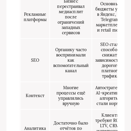
Бизнес
Основные
перестраивал
бюджеты ушли
медиасплит
Рекламные
в Яндекс, VK,
после
платформы
Telegram,
ограничений
маркетплейсы
западных
и retail media
сервисов
SEO стало
Органику часто
способом
воспринимали
снижать
SEO
как
зависимость от
вспомогательный
дорогого
канал
платного
трафика
Многие
Автостратегии,
процессы ещё
AI-креативы и
Контекст
управлялись
алгоритмы
вручную
стали нормой
Клиенты
требуют ROMI,
Достаточно было
LTV, CRM-
Аналитика
отчётов по
интеграций и