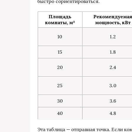
быстро сориентироваться.
Площадь
Рекомендуема
комнаты, м²
мощность, кВт
10
1.2
15
1.8
20
2.4
25
3.0
30
3.6
40
4.8
Эта таблица — отправная точка. Если ко