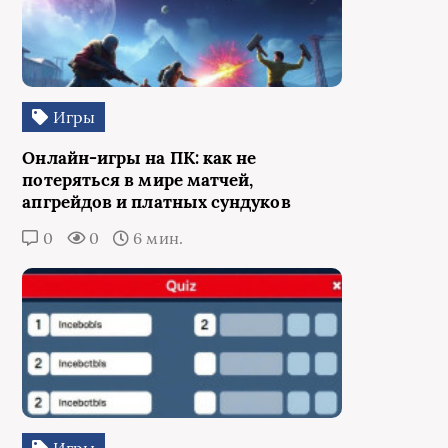
Игры
Онлайн-игры на ПК: как не
потеряться в мире матчей,
апгрейдов и платных сундуков
0
0
6 мин.