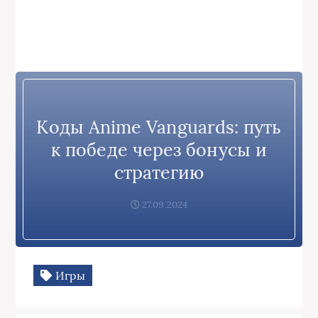
Коды Anime Vanguards: путь
к победе через бонусы и
стратегию
27.09.2024
Игры