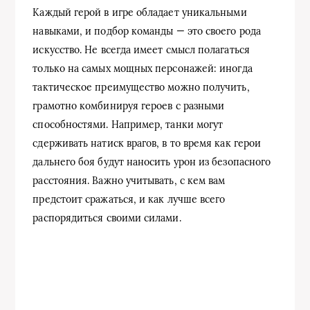
Каждый герой в игре обладает уникальными
навыками, и подбор команды — это своего рода
искусство. Не всегда имеет смысл полагаться
только на самых мощных персонажей: иногда
тактическое преимущество можно получить,
грамотно комбинируя героев с разными
способностями. Например, танки могут
сдерживать натиск врагов, в то время как герои
дальнего боя будут наносить урон из безопасного
расстояния. Важно учитывать, с кем вам
предстоит сражаться, и как лучше всего
распорядиться своими силами.