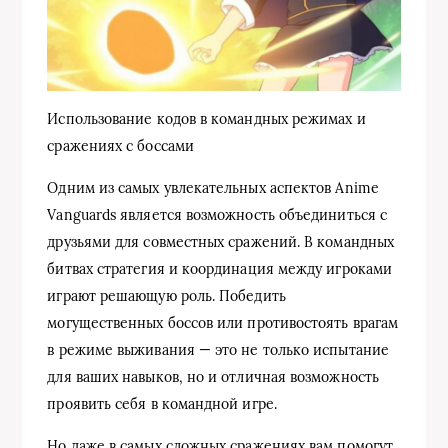
Использование кодов в командных режимах и
сражениях с боссами
Одним из самых увлекательных аспектов Anime
Vanguards является возможность объединиться с
друзьями для совместных сражений. В командных
битвах стратегия и координация между игроками
играют решающую роль. Победить
могущественных боссов или противостоять врагам
в режиме выживания — это не только испытание
для ваших навыков, но и отличная возможность
проявить себя в командной игре.
Но даже в самых сложных сражениях вам помогут