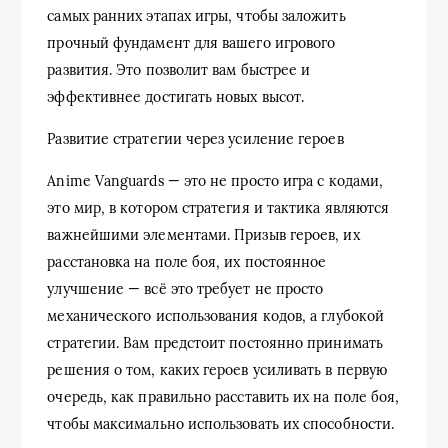
самых ранних этапах игры, чтобы заложить
прочный фундамент для вашего игрового
развития. Это позволит вам быстрее и
эффективнее достигать новых высот.
Развитие стратегии через усиление героев
Anime Vanguards — это не просто игра с кодами,
это мир, в котором стратегия и тактика являются
важнейшими элементами. Призыв героев, их
расстановка на поле боя, их постоянное
улучшение — всё это требует не просто
механического использования кодов, а глубокой
стратегии. Вам предстоит постоянно принимать
решения о том, каких героев усиливать в первую
очередь, как правильно расставить их на поле боя,
чтобы максимально использовать их способности.