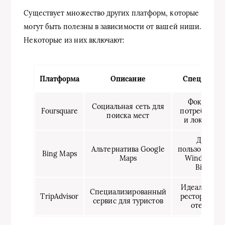
Существует множество других платформ, которые
могут быть полезны в зависимости от вашей ниши.
Некоторые из них включают:
Платформа
Описание
Специфика
Фокус на
Социальная сеть для
Foursquare
потреблени
поиска мест
и локациях
Для
Альтернатива Google
пользователе
Bing Maps
Maps
Windows и
Bing
Идеален дл
Специализированный
TripAdvisor
ресторанов 
сервис для туристов
отелей